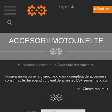
Login
0
Produse
ACCESORII MOTOUNELTE
Husqvarna
>
Accesorii
>
Accesorii motounelte
Husqvarna va pune la dispozitie o gama completa de accesorii si
consumabile. Incepand cu uleiul de amestec LS+ semisintetic cu
degajare redusa de fum care asigura o protectie excelenta impotriva
griparii, capete trimmy si discuri metalice pentru arbusti fabricate din
Citeste mai mult
materiale de inalta calitate, fire trimmy profesionale pentru sarcini
grele, pana la canistre care permit realimentarea rapida si fara pierderi
sau stropire.