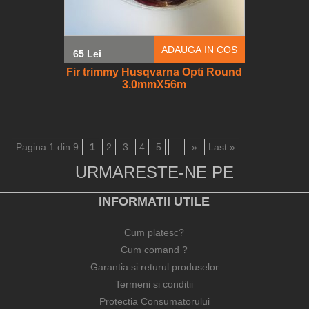
ADAUGA IN COS
65 Lei
Fir trimmy Husqvarna Opti Round
3.0mmX56m
Pagina 1 din 9
1
2
3
4
5
...
»
Last »
URMARESTE-NE PE
INFORMATII UTILE
Cum platesc?
Cum comand ?
Garantia si returul produselor
Termeni si conditii
Protectia Consumatorului