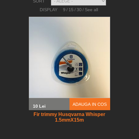
SORT
DISPLAY
9
/
15
/
30
/
See all
ADAUGA IN COS
10 Lei
Fir trimmy Husqvarna Whisper
1.5mmX15m