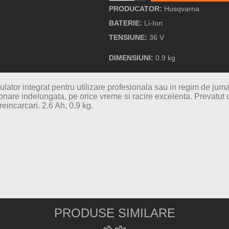
PRODUCATOR:
Husqvarna
BATERIE:
Li-Ion
TENSIUNE:
36 V
DIMENSIUNI:
0.9 kg
lator integrat pentru utilizare profesionala sau in regim de jum
ionare indelungata, pe orice vreme si racire excelenta. Prevatut 
eincarcari. 2.6 Ah, 0.9 kg.
PRODUSE SIMILARE