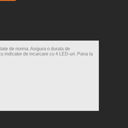
atate de norma. Asigura o durata de
cu indicator de incarcare cu 4 LED-uri. Pana la