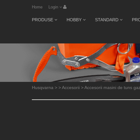
Home
Login
PRODUSE
HOBBY
STANDARD
PR
Husqvarna
>
>
Accesorii
>
Accesorii masini de tuns ga