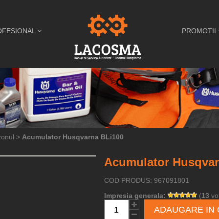
OFESIONAL
PROMOTII
zonul
>
Acumulator Husqvarna BLi100
Acumulator Husqvar
COD PRODUS: 967091801
Impresia generala:
(
13
vot
ADAUGARE IN