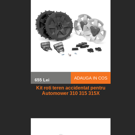
ADAUGA IN COS
655 Lei
Kit roti teren accidentat pentru
Automower 310 315 315X