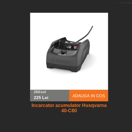
250 Lei
ADAUGA IN COS
225 Lei
Incarcator acumulator Husqvarna
40-C80