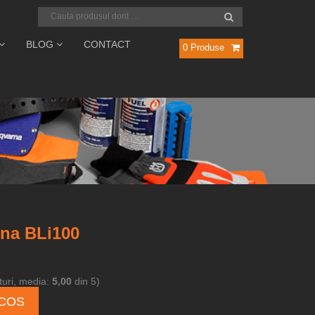
BLOG
CONTACT
0
Produse
na BLi100
uri, media:
5,00
din 5)
 COS