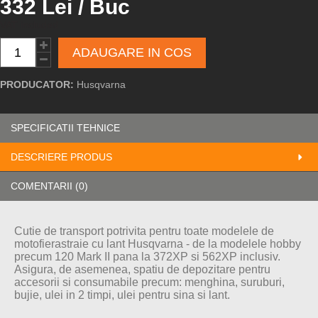
332 Lei / Buc
VAT included
ADAUGARE IN COS
PRODUCATOR:
Husqvarna
SPECIFICATII TEHNICE
DESCRIERE PRODUS
COMENTARII (0)
Cutie de transport potrivita pentru toate modelele de
motofierastraie cu lant Husqvarna - de la modelele hobby
precum 120 Mark II pana la 372XP si 562XP inclusiv.
Asigura, de asemenea, spatiu de depozitare pentru
accesorii si consumabile precum: menghina, suruburi,
bujie, ulei in 2 timpi, ulei pentru sina si lant.