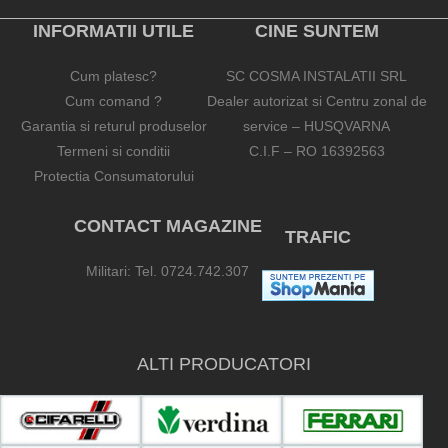
INFORMATII UTILE
CINE SUNTEM
Cum platesc?
SC COSMA INSTALATII SRL
Cum comand ?
Dealer autorizat si Centru zonal de
Garantia si returul produselor
service – HUSQVARNA
Termeni si conditii
C.I.F – RO 16392563
Protectia Consumatorului
CONTACT MAGAZINE
TRAFIC
Militari: Tel. 0724.742.307
ALTI PRODUCATORI