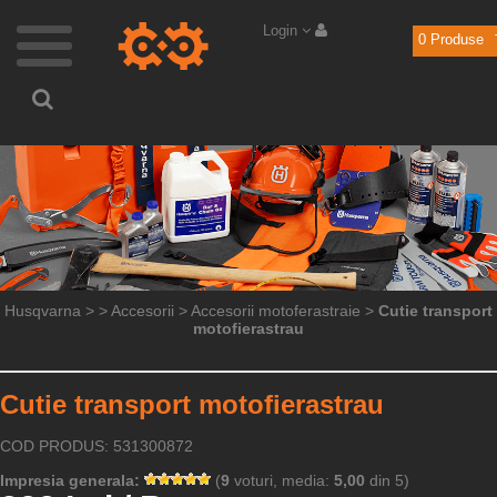
Login
0
Produse
Husqvarna
>
>
Accesorii
>
Accesorii motoferastraie
>
Cutie transport
motofierastrau
Cutie transport motofierastrau
COD PRODUS: 531300872
Impresia generala:
(
9
voturi, media:
5,00
din 5)