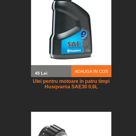
ADAUGA IN COS
45 Lei
Ulei pentru motoare in patru timpi
Husqvarna SAE30 0,6L