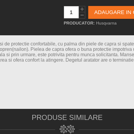
VAT included
ADAUGARE IN
PRODUCATOR:
Husqvarna
i de protectie confortabile, cu palma din piele de capra si spa
opren(nailon). Pielea de capra ofera o buna protectie impotriva
la si prin urmare, este potrivita pentru munca solicitanta. Manseta
area si ofera confort la atingere.
Degetul aratator are o terminatie
PRODUSE SIMILARE