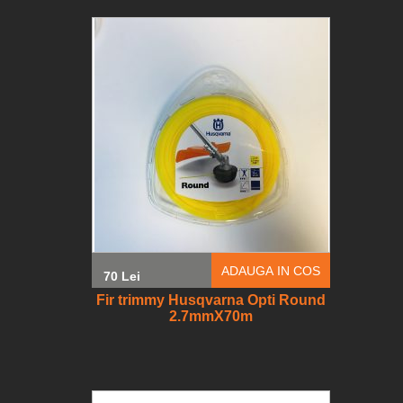
ADAUGA IN COS
70 Lei
Fir trimmy Husqvarna Opti Round
2.7mmX70m