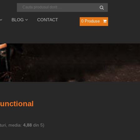
BLOG
CONTACT
0
Produse
unctional
uri, media:
4,88
din 5)