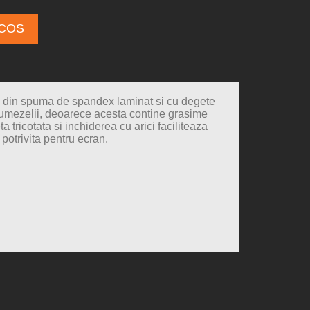
 COS
te din spuma de spandex laminat si cu degete
 umezelii, deoarece acesta contine grasime
 tricotata si inchiderea cu arici faciliteaza
 potrivita pentru ecran.