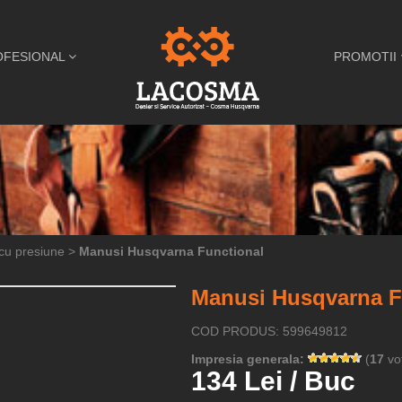
OFESIONAL
PROMOTII
 cu presiune
>
Manusi Husqvarna Functional
Manusi Husqvarna F
COD PRODUS: 599649812
Impresia generala:
(
17
vot
134 Lei / Buc