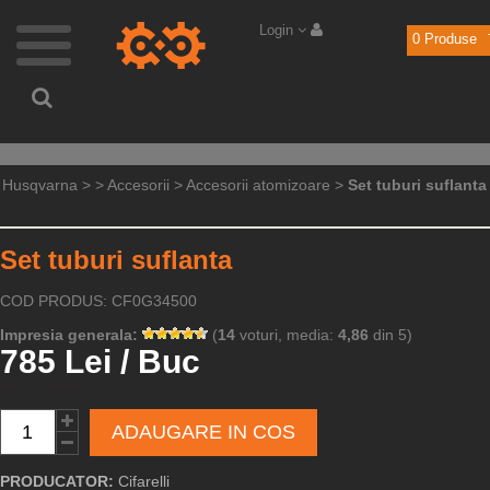
Login
0
Produse
Husqvarna
>
>
Accesorii
>
Accesorii atomizoare
>
Set tuburi suflanta
Set tuburi suflanta
COD PRODUS: CF0G34500
Impresia generala:
(
14
voturi, media:
4,86
din 5)
785 Lei / Buc
VAT included
ADAUGARE IN COS
PRODUCATOR:
Cifarelli