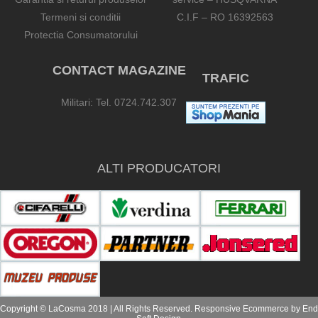
Termeni si conditii
C.I.F – RO 16392563
Protectia Consumatorului
CONTACT MAGAZINE
TRAFIC
Militari: Tel. 0724.742.307
ALTI PRODUCATORI
Copyright © LaCosma 2018 | All Rights Reserved. Responsive Ecommerce by
End