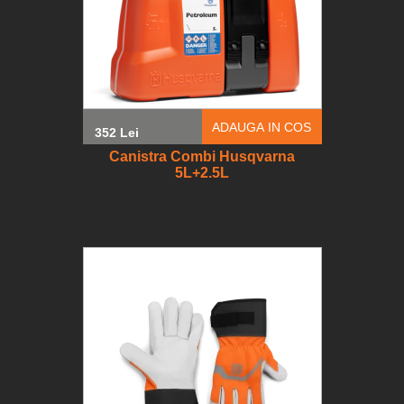
ADAUGA IN COS
352 Lei
Canistra Combi Husqvarna
5L+2.5L