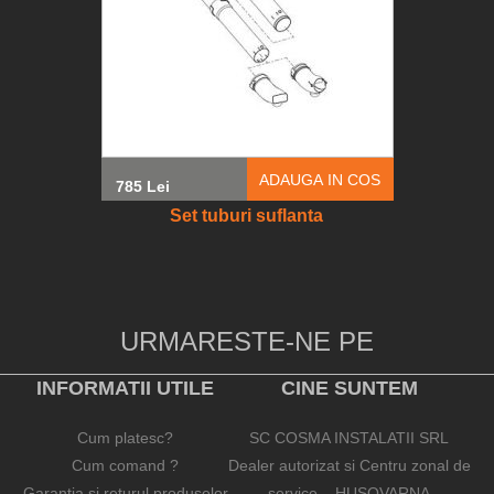
ADAUGA IN COS
785 Lei
Set tuburi suflanta
URMARESTE-NE PE
INFORMATII UTILE
CINE SUNTEM
Cum platesc?
SC COSMA INSTALATII SRL
Cum comand ?
Dealer autorizat si Centru zonal de
Garantia si returul produselor
service – HUSQVARNA