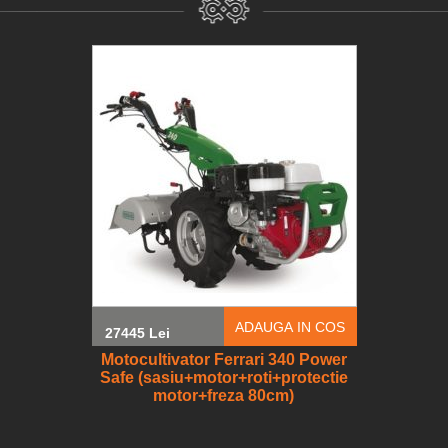
ADAUGA IN COS
27445 Lei
Motocultivator Ferrari 340 Power
Safe (sasiu+motor+roti+protectie
motor+freza 80cm)