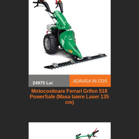
ADAUGA IN COS
24975 Lei
Motocositoare Ferrari Grifon 518
PowerSafe (Masa taiere Laser 135
cm)