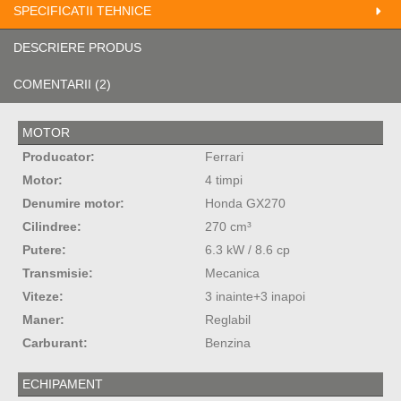
SPECIFICATII TEHNICE
DESCRIERE PRODUS
COMENTARII (2)
MOTOR
Producator:
Ferrari
Motor:
4 timpi
Denumire motor:
Honda GX270
Cilindree:
270 cm³
Putere:
6.3 kW / 8.6 cp
Transmisie:
Mecanica
Viteze:
3 inainte+3 inapoi
Maner:
Reglabil
Carburant:
Benzina
ECHIPAMENT