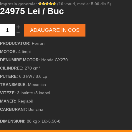
Impresia generala:
(
10
voturi, media:
5,00
din 5)
24975 Lei / Buc
VAT included
ADAUGARE IN COS
PRODUCATOR:
Ferrari
MOTOR:
4 timpi
DENUMIRE MOTOR:
Honda GX270
CILINDREE:
270 cm³
PUTERE:
6.3 kW / 8.6 cp
TRANSMISIE:
Mecanica
VITEZE:
3 inainte+3 inapoi
MANER:
Reglabil
CARBURANT:
Benzina
DIMENSIUNI:
88 kg
x
16x6.50-8