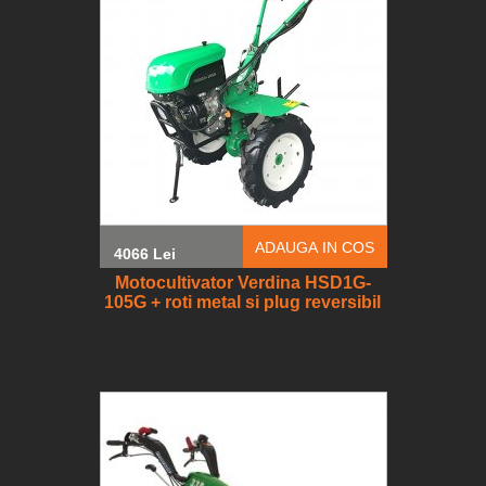
ADAUGA IN COS
4066 Lei
Motocultivator Verdina HSD1G-
105G + roti metal si plug reversibil