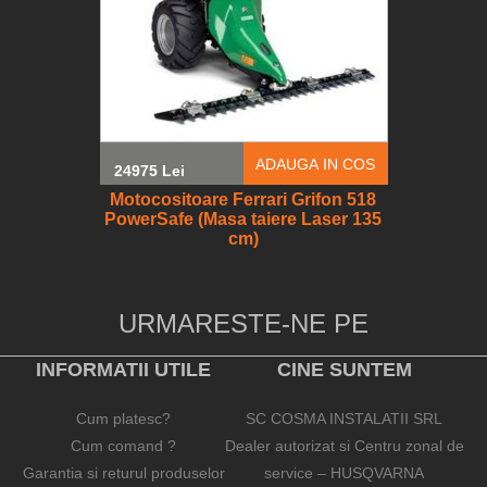
ADAUGA IN COS
24975 Lei
Motocositoare Ferrari Grifon 518
PowerSafe (Masa taiere Laser 135
cm)
URMARESTE-NE PE
INFORMATII UTILE
CINE SUNTEM
Cum platesc?
SC COSMA INSTALATII SRL
Cum comand ?
Dealer autorizat si Centru zonal de
Garantia si returul produselor
service – HUSQVARNA