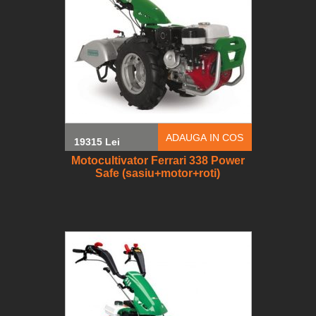
ADAUGA IN COS
19315 Lei
Motocultivator Ferrari 338 Power
Safe (sasiu+motor+roti)