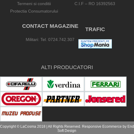
Termeni si conditii
C.I.F – RO 16392563
Protectia Consumatorului
CONTACT MAGAZINE
TRAFIC
Militari: Tel. 0724.742.307
ALTI PRODUCATORI
Copyright © LaCosma 2018 | All Rights Reserved. Responsive Ecommerce by
End
Soft Design