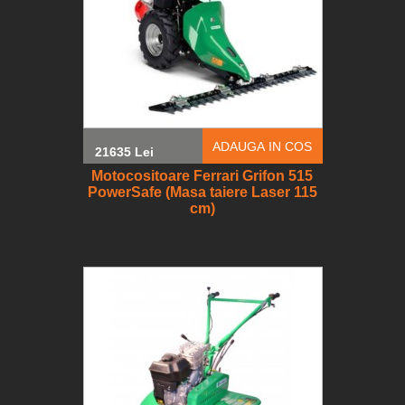
ADAUGA IN COS
21635 Lei
Motocositoare Ferrari Grifon 515
PowerSafe (Masa taiere Laser 115
cm)