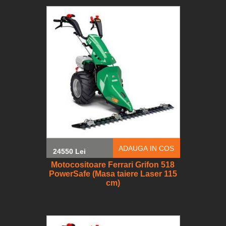
ADAUGA IN COS
24550 Lei
Motocositoare Ferrari Grifon 518
PowerSafe (Masa taiere Laser 115
cm)