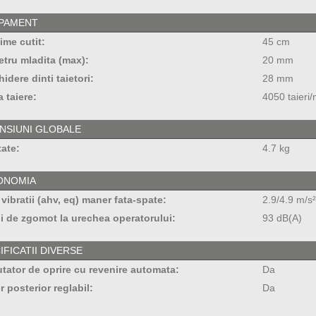
PAMENT
me cutit:
45 cm
tru mladita (max):
20 mm
idere dinti taietori:
28 mm
a taiere:
4050 taieri/
NSIUNI GLOBALE
ate:
4.7 kg
ONOMIA
 vibratii (ahv, eq) maner fata-spate:
2.9/4.9 m/s²
i de zgomot la urechea operatorului:
93 dB(A)
IFICATII DIVERSE
ator de oprire cu revenire automata:
Da
 posterior reglabil:
Da