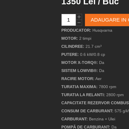
1350 Lei / Buc
VAT included
ADAUGARE IN
PRODUCATOR:
Husqvarna
MOTOR:
2 timpi
CILINDREE:
21.7 cm³
PUTERE:
0.6 kW/0.8 cp
MOTOR X-TORQ®:
Da
SISTEM LOWVIB®:
Da
RACIRE MOTOR:
Aer
TURATIA MAXIMA:
7800 rpm
TURATIA LA RELANTI:
2800 rpm
CAPACITATE REZERVOR COMBUST
CONSUM DE CARBURANT:
575 g/
CARBURANT:
Benzina + Ulei
POMPĂ DE CARBURANT:
Da