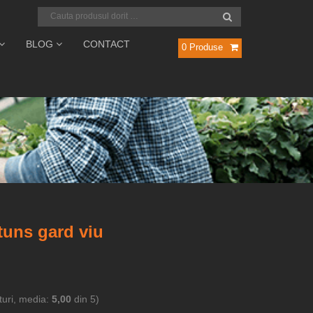
BLOG
CONTACT
0
Produse
tuns gard viu
uri, media:
5,00
din 5)