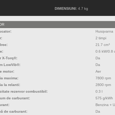
DIMENSIUNI:
4.7 kg
OR
ucator:
Husqvarna
r:
2 timpi
dree:
21.7 cm³
e:
0.6 kW/0.8 
r X-Torq®:
Da
em LowVib®:
Da
e motor:
Aer
ia maxima:
7800 rpm
ia la relanti:
2800 rpm
itate rezervor combustibil:
0.3 l
um de carburant:
575 g/kWh
urant:
Benzina + U
ă de carburant:
Da