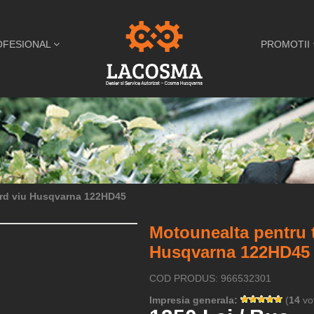
OFESIONAL
PROMOTII
ard viu Husqvarna 122HD45
Motounealta pentru 
Husqvarna 122HD45
COD PRODUS: 966532301
Impresia generala:
(
14
vot