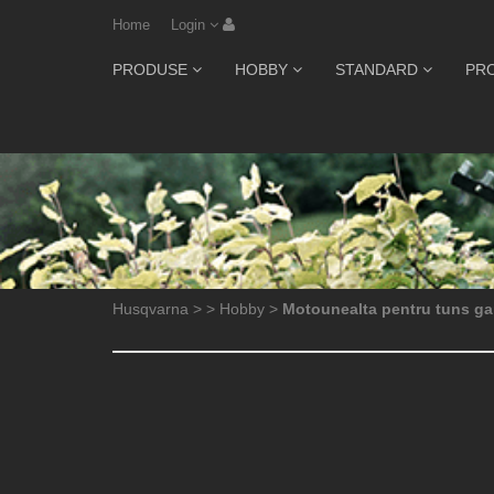
Home
Login
PRODUSE
HOBBY
STANDARD
PR
Husqvarna
>
>
Hobby
>
Motounealta pentru tuns g