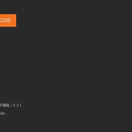
 COS
IBIL:
0.3 l
kWh