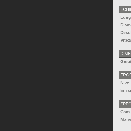
ECHI
Lungi
Diame
Desch
Vitez
DIME
Greut
ERG
Nivel
Emisi
SPEC
Comut
Maner