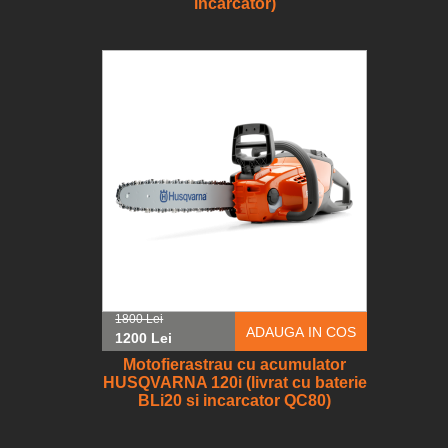
incarcator)
1800 Lei
ADAUGA IN COS
1200 Lei
Motofierastrau cu acumulator
HUSQVARNA 120i (livrat cu baterie
BLi20 si incarcator QC80)