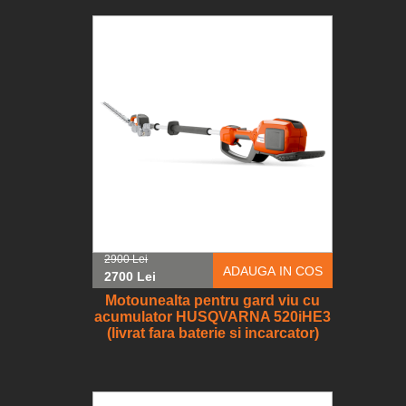
2900 Lei
ADAUGA IN COS
2700 Lei
Motounealta pentru gard viu cu
acumulator HUSQVARNA 520iHE3
(livrat fara baterie si incarcator)