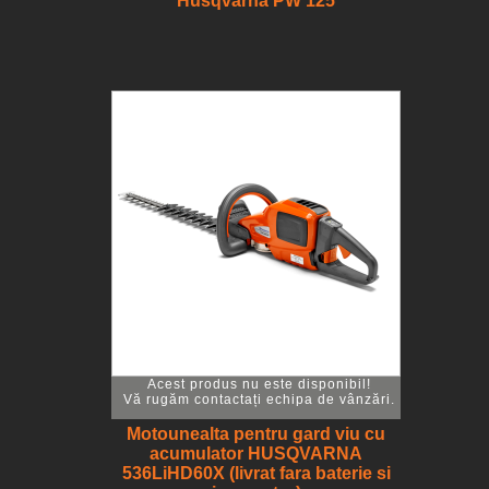
Husqvarna PW 125
Acest produs nu este disponibil!
Vă rugăm contactați echipa de vânzări.
Motounealta pentru gard viu cu
acumulator HUSQVARNA
536LiHD60X (livrat fara baterie si