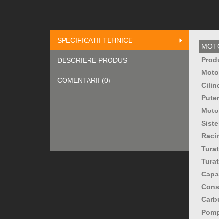
SPECIFICATII TEHNICE
MOT
Prod
DESCRIERE PRODUS
Moto
COMENTARII (0)
Cilin
Puter
Moto
Sist
Racir
Turat
Turat
Capac
Cons
Carb
Pomp